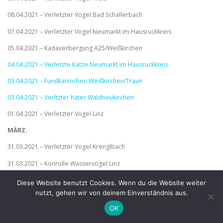
08.04.2021 – Verletzter Vogel Bad Schallerbach
07.04.2021 – Verletzter Vogel Neumarkt im Hausruckkreis
05.04.2021 – Kadaverbergung A25/Weißkirchen
04.04.2021 – Verletzte Katze Neumarkt im Hausruckkreis
03.04.2021 – Fundkaninchen Weißkirchen/Traun
03.04.2021 – Verltzter Kater Waldneukirchen
01.04.2021 – Verletzter Vogel Linz
MÄRZ:
31.03.2021 – Verletzter Vogel Krenglbach
31.03.2021 – Konrolle Wasservogel Linz
29.03.2021 – Überstellungsfahrt Wels-Bad Leonfelden
Diese Website benutzt Cookies. Wenn du die Website weiter
nutzt, gehen wir von deinem Einverständnis aus.
28.03.2021 – Fundtier Pichl/Wels
OK
27.03.2021 – Fundtier Pichl/Wels