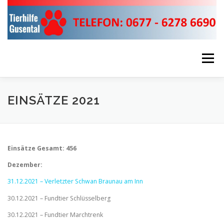
Zum
Inhalt
springen
Menü
ÜBER UNS!
UNSERE EINSÄTZE
EINSÄTZE 2021
HELFEN & SPENDEN
RUND UMS TIER!
Einsätze Gesamt: 456
Dezember:
FIRMEN SPONSOREN
KONTAKTDATEN
31.12.2021 – Verletzter Schwan Braunau am Inn
30.12.2021 – Fundtier Schlüsselberg
30.12.2021 – Fundtier Marchtrenk