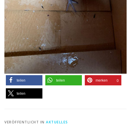
teilen
teilen
merken
0
teilen
VERÖFFENTLICHT IN
AKTUELLES