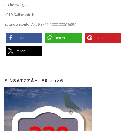
Eschenweg 2
4210 Gallneukirchen
Spendenkonto: AT79 3411 1000 0003 6897
teilen
teilen
merken
0
teilen
EINSATZZÄHLER 2026