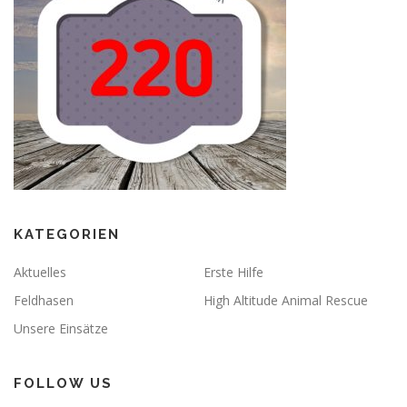
v
i
g
a
t
i
o
n
KATEGORIEN
Aktuelles
Erste Hilfe
Feldhasen
High Altitude Animal Rescue
Unsere Einsätze
FOLLOW US