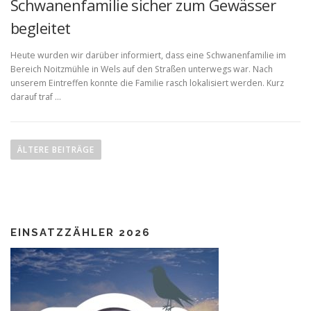
Schwanenfamilie sicher zum Gewässer
begleitet
Heute wurden wir darüber informiert, dass eine Schwanenfamilie im
Bereich Noitzmühle in Wels auf den Straßen unterwegs war. Nach
unserem Eintreffen konnte die Familie rasch lokalisiert werden. Kurz
darauf traf …
B
e
ÄLTERE BEITRÄGE
i
t
r
a
EINSATZZÄHLER 2026
g
s
n
a