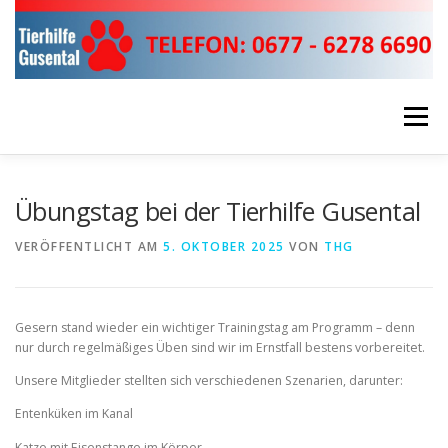
Zum
Inhalt
springen
Menü
ÜBER UNS!
UNSERE EINSÄTZE
Übungstag bei der Tierhilfe Gusental
VERÖFFENTLICHT AM
5. OKTOBER 2025
VON
THG
HELFEN & SPENDEN
RUND UMS TIER!
Gesern stand wieder ein wichtiger Trainingstag am Programm – denn
FIRMEN SPONSOREN
KONTAKTDATEN
nur durch regelmäßiges Üben sind wir im Ernstfall bestens vorbereitet.
Unsere Mitglieder stellten sich verschiedenen Szenarien, darunter:
Entenküken im Kanal
Katze mit Eisenstange im Körper