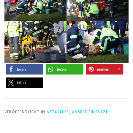
teilen
teilen
merken
0
teilen
VERÖFFENTLICHT IN
AKTUELLES
,
UNSERE EINSÄTZE