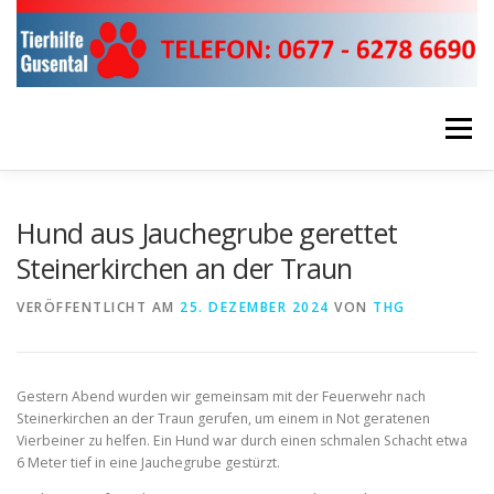
Zum
Inhalt
springen
Menü
ÜBER UNS!
UNSERE EINSÄTZE
Hund aus Jauchegrube gerettet
Steinerkirchen an der Traun
HELFEN & SPENDEN
RUND UMS TIER!
VERÖFFENTLICHT AM
25. DEZEMBER 2024
VON
THG
FIRMEN SPONSOREN
KONTAKTDATEN
Gestern Abend wurden wir gemeinsam mit der Feuerwehr nach
Steinerkirchen an der Traun gerufen, um einem in Not geratenen
Vierbeiner zu helfen. Ein Hund war durch einen schmalen Schacht etwa
6 Meter tief in eine Jauchegrube gestürzt.