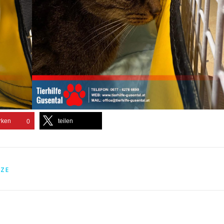
rken
teilen
0
TZE