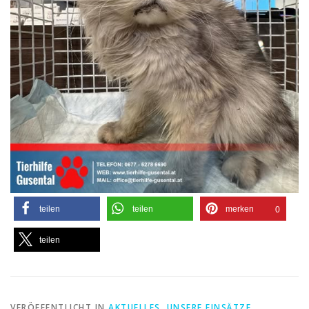
teilen
teilen
merken
0
teilen
VERÖFFENTLICHT IN
AKTUELLES
,
UNSERE EINSÄTZE