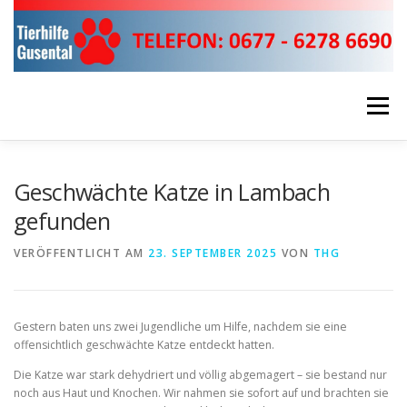
Zum
Inhalt
springen
Menü
ÜBER UNS!
UNSERE EINSÄTZE
Geschwächte Katze in Lambach
gefunden
HELFEN & SPENDEN
RUND UMS TIER!
VERÖFFENTLICHT AM
23. SEPTEMBER 2025
VON
THG
FIRMEN SPONSOREN
KONTAKTDATEN
Gestern baten uns zwei Jugendliche um Hilfe, nachdem sie eine
offensichtlich geschwächte Katze entdeckt hatten.
Die Katze war stark dehydriert und völlig abgemagert – sie bestand nur
noch aus Haut und Knochen. Wir nahmen sie sofort auf und brachten sie